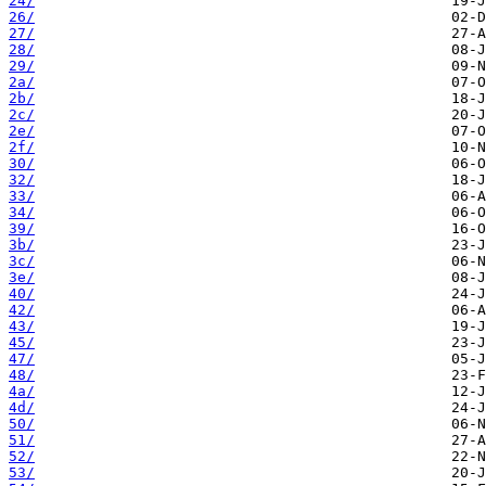
24/
26/
27/
28/
29/
2a/
2b/
2c/
2e/
2f/
30/
32/
33/
34/
39/
3b/
3c/
3e/
40/
42/
43/
45/
47/
48/
4a/
4d/
50/
51/
52/
53/