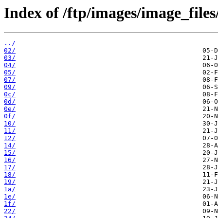
Index of /ftp/images/image_files
../
02/
03/
04/
05/
07/
09/
0c/
0d/
0e/
0f/
10/
11/
12/
14/
15/
16/
17/
18/
19/
1a/
1e/
1f/
22/