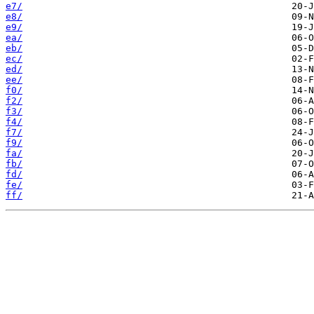
e7/
e8/
e9/
ea/
eb/
ec/
ed/
ee/
f0/
f2/
f3/
f4/
f7/
f9/
fa/
fb/
fd/
fe/
ff/