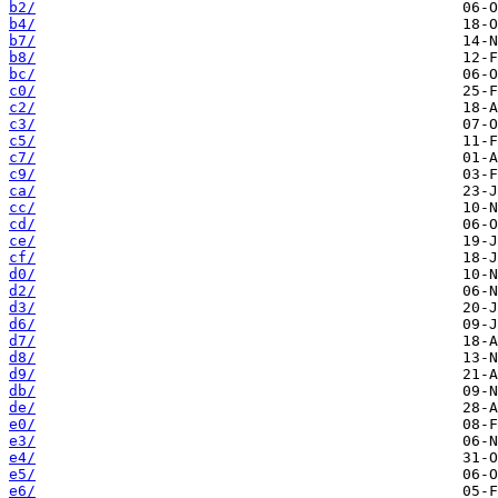
b2/
b4/
b7/
b8/
bc/
c0/
c2/
c3/
c5/
c7/
c9/
ca/
cc/
cd/
ce/
cf/
d0/
d2/
d3/
d6/
d7/
d8/
d9/
db/
de/
e0/
e3/
e4/
e5/
e6/