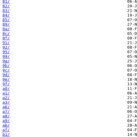
81/
82/
83/
84/
85/
89/
8a/
8c/
8f/
91/
92/
95/
99/
9a/
9b/
9c/
9d/
9e/
9f/
a0/
a1/
a2/
a3/
a6/
a7/
a8/
a9/
ab/
af/
b1/