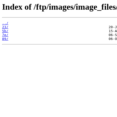
Index of /ftp/images/image_files
../
23/
5b/
7e/
89/