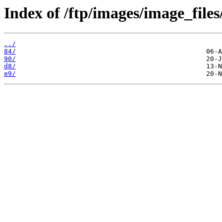
Index of /ftp/images/image_files
../
84/
90/
d8/
e9/