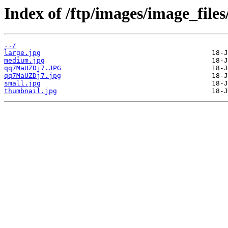
Index of /ftp/images/image_files
../
large.jpg
medium.jpg
qq7MaUZDj7.JPG
qq7MaUZDj7.jpg
small.jpg
thumbnail.jpg