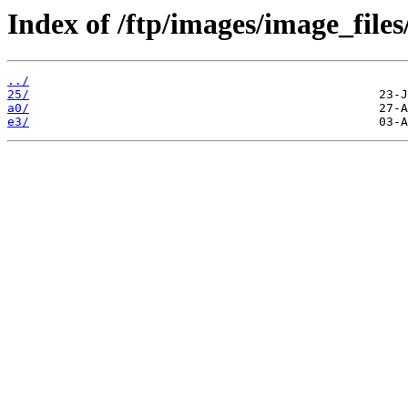
Index of /ftp/images/image_files
../
25/
a0/
e3/