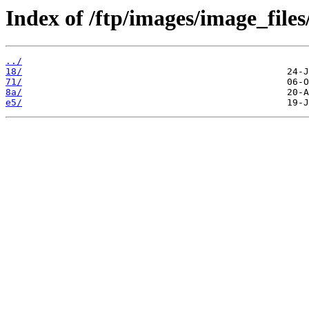
Index of /ftp/images/image_files
../
18/
71/
8a/
e5/