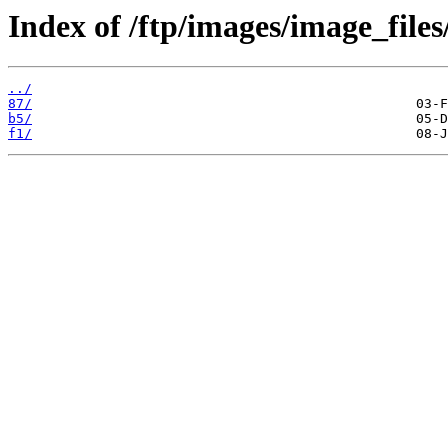
Index of /ftp/images/image_files
../
87/
b5/
f1/