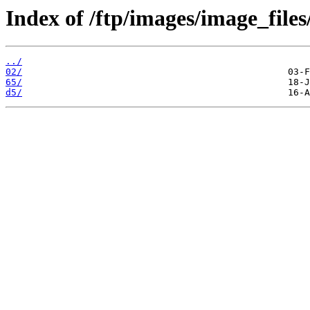
Index of /ftp/images/image_files
../
02/
65/
d5/