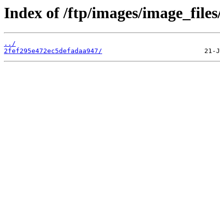
Index of /ftp/images/image_files
../
2fef295e472ec5defadaa947/