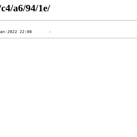
/c4/a6/94/1e/