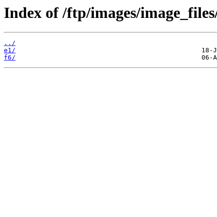
Index of /ftp/images/image_files
../
e1/
f6/