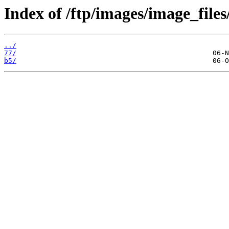
Index of /ftp/images/image_files
../
77/
b5/