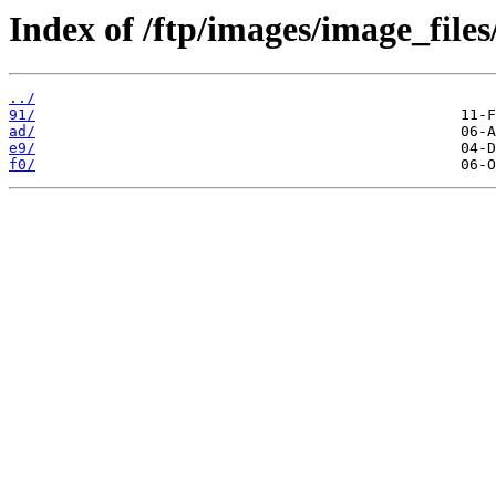
Index of /ftp/images/image_files
../
91/
ad/
e9/
f0/