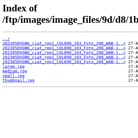
Index of
/ftp/images/image_files/9d/d8/
../
202305DVGN6_ciat_rep1_COL890_103_Foto_208_WAB-1..>
202305DVGN6_ciat_rep1_COL890_103_Foto_208_WAB-1..>
202305DVGN6_ciat_rep1_COL890_103_Foto_208_WAB-1..>
202305DVGN6_ciat_rep1_COL890_103_Foto_208_WAB-1..>
202305DVGN6_ciat_rep1_COL890_103_Foto_208_WAB-1..>
large.jpg
medium.jpg
small.jpg
thumbnail.jpg