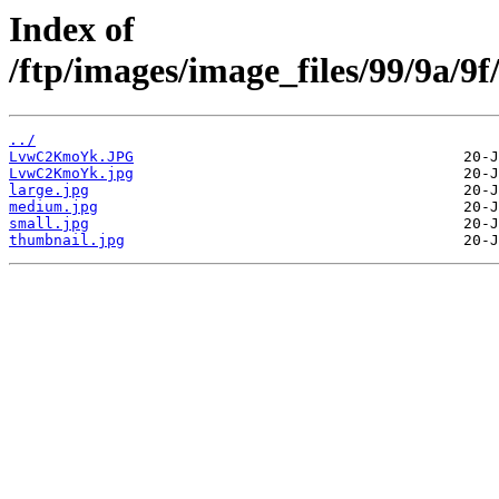
Index of
/ftp/images/image_files/99/9a/
../
LvwC2KmoYk.JPG
LvwC2KmoYk.jpg
large.jpg
medium.jpg
small.jpg
thumbnail.jpg