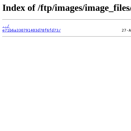
Index of /ftp/images/image_files
../
e71b6a330791403d78f6fd73/