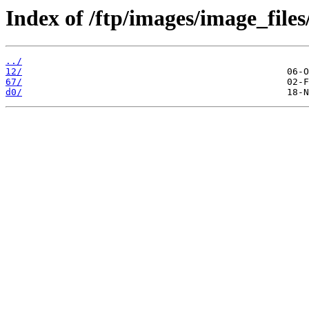
Index of /ftp/images/image_files
../
12/
67/
d0/