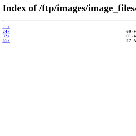
Index of /ftp/images/image_files
../
24/
37/
51/