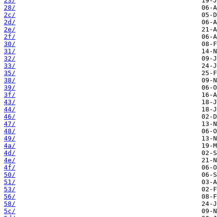
23/
28/
2c/
2d/
2e/
2f/
30/
31/
32/
33/
35/
38/
39/
3f/
43/
44/
46/
47/
48/
49/
4a/
4d/
4e/
4f/
50/
51/
53/
56/
58/
5c/