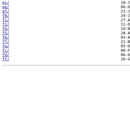
ec/
ee/
ef/
f0/
f1/
f2/
f4/
f5/
f6/
f7/
fa/
fc/
fd/
ff/