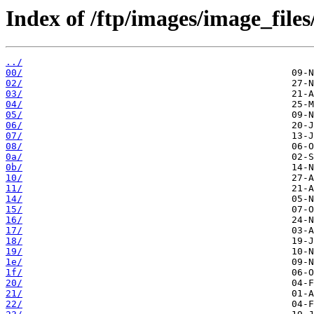
Index of /ftp/images/image_files
../
00/
02/
03/
04/
05/
06/
07/
08/
0a/
0b/
10/
11/
14/
15/
16/
17/
18/
19/
1e/
1f/
20/
21/
22/