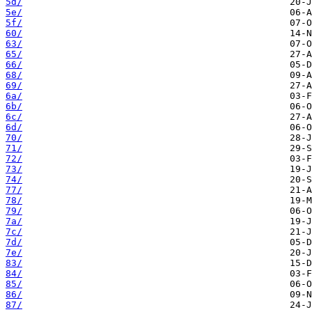
5d/
5e/
5f/
60/
63/
65/
66/
68/
69/
6a/
6b/
6c/
6d/
70/
71/
72/
73/
74/
77/
78/
79/
7a/
7c/
7d/
7e/
83/
84/
85/
86/
87/