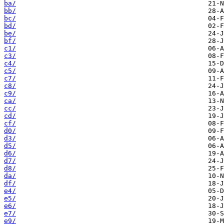
ba/
bb/
bc/
bd/
be/
bf/
c1/
c3/
c4/
c5/
c7/
c8/
c9/
ca/
cc/
cd/
cf/
d0/
d3/
d5/
d6/
d7/
d8/
da/
df/
e4/
e5/
e6/
e7/
e9/