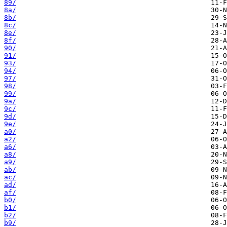
89/
8a/
8b/
8c/
8e/
8f/
90/
91/
93/
94/
97/
98/
99/
9a/
9c/
9d/
9e/
a0/
a2/
a6/
a8/
a9/
ab/
ac/
ad/
af/
b0/
b1/
b2/
b9/