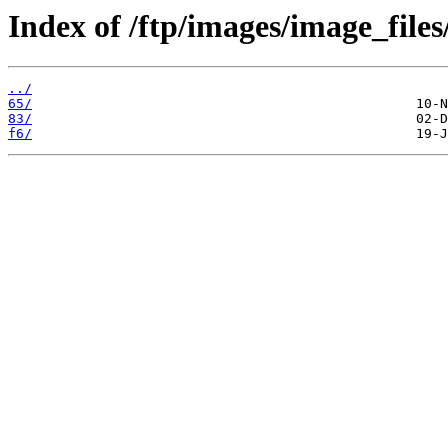
Index of /ftp/images/image_files
../
65/
83/
f6/