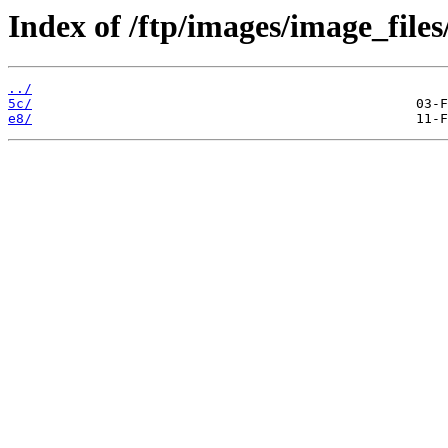
Index of /ftp/images/image_files
../
5c/
e8/