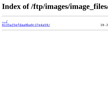
Index of /ftp/images/image_files
../
0135a25efdaa9ba9c37e4a59/