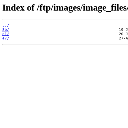
Index of /ftp/images/image_files
../
8b/
e1/
e7/