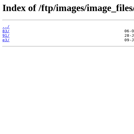
Index of /ftp/images/image_files
../
83/
91/
e3/