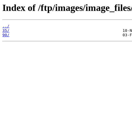
Index of /ftp/images/image_files
../
35/
90/