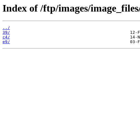
Index of /ftp/images/image_files
../
39/
c4/
e9/