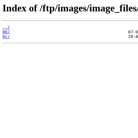
Index of /ftp/images/image_files
../
00/
0c/