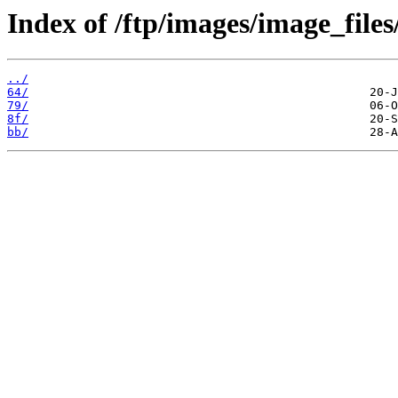
Index of /ftp/images/image_files
../
64/
79/
8f/
bb/